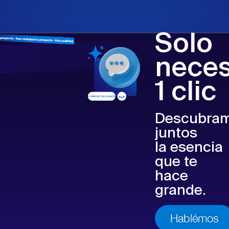
Solo
neces
1 clic
Descubra
juntos
la esencia
que te
hace
grande.
Hablémos